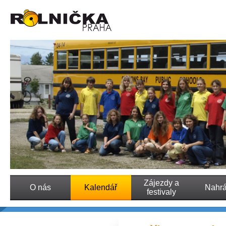
Zájezdy a
O nás
Kalendář
Nahr
festivaly