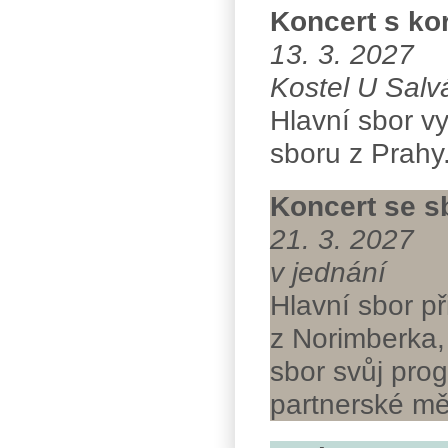
Koncert s k
13. 3. 2027
Kostel U Salvá
Hlavní sbor v
sboru z Prahy.
Koncert se s
21. 3. 2027
v jednání
Hlavní sbor př
z Norimberka,
sbor svůj prog
partnerské mě