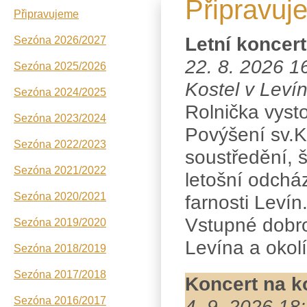
Připravuj
Připravujeme
ev
Letní koncer
Sezóna 2026/2027
22. 8. 2026 1
Sezóna 2025/2026
Kostel v Leví
Sezóna 2024/2025
Rolnička vyst
Sezóna 2023/2024
Povýšení sv.Kř
Sezóna 2022/2023
soustředění, 
Sezóna 2021/2022
letošní odchá
Sezóna 2020/2021
farnosti Levín
Vstupné dobr
Sezóna 2019/2020
Levína a okolí
Sezóna 2018/2019
Sezóna 2017/2018
Koncert na ko
Sezóna 2016/2017
4. 9. 2026 18