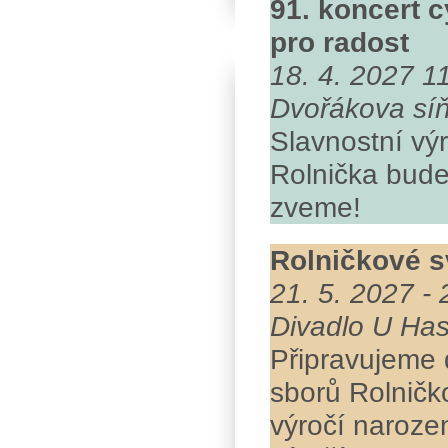
91. koncert c
pro radost
18. 4. 2027 1
Dvořákova síň
Slavnostní vý
Rolnička bude
zveme!
Rolničkové sv
21. 5. 2027 - 
Divadlo U Has
Připravujeme 
sborů Rolničk
výročí naroze