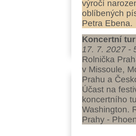
výročí naroze
oblíbených pís
Petra Ebena.
Koncertní tu
17. 7. 2027 - 
Rolnička Prah
v Missoule, M
Prahu a Česko
Účast na fest
koncertního tu
Washington. R
Prahy - Phoen