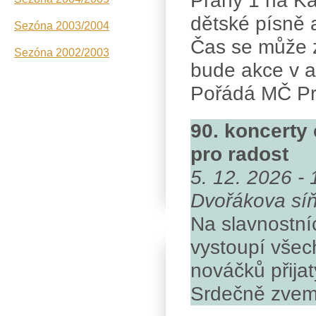
Prahy 1 na Ka
dětské písně 
Sezóna 2003/2004
Čas se může z
Sezóna 2002/2003
bude akce v a
Pořádá MČ Pr
90. koncerty 
pro radost
5. 12. 2026 - 
Dvořákova síň
Na slavnostní
vystoupí všec
nováčků přijat
Srdečně zvem